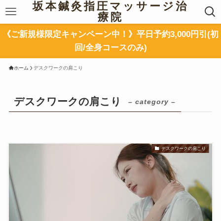
坂本鍼灸指圧マッサージ治
療院
《ご新規様限定キャンペーン中！》平日予約3,000円引(初
回/全身コースのみ)
ホーム
デスクワークの肩こり
デスクワークの肩こり
– category –
デスクワークの肩こり