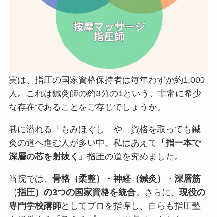
実は、指圧の国家資格保持者は毎年わずか約1,000
人。これは鍼灸師の約3分の1という、非常に希少
な存在であることをご存じでしょうか。
巷に溢れる「もみほぐし」や、資格を取っても鍼
灸の道へ進む人が多い中、私はあえて
「指一本で
深層の芯を射抜く」
指圧の道を究めました。
当院では、
骨格（柔整）・神経（鍼灸）・深層筋
（指圧）の3つの国家資格を統合
。さらに、
現役の
専門学校講師
としてプロを指導し、自らも指圧塾